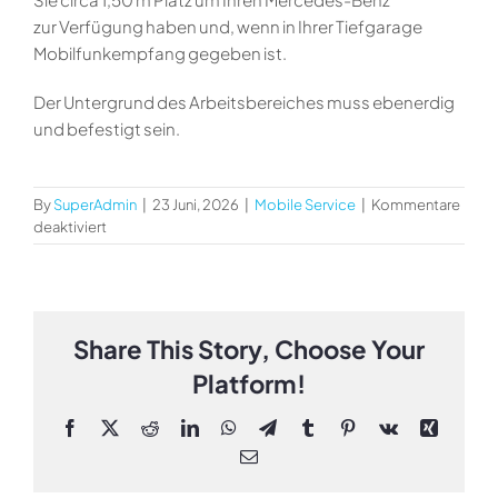
zur Verfügung haben und, wenn in Ihrer Tiefgarage
Mobilfunkempfang gegeben ist.
Der Untergrund des Arbeitsbereiches muss ebenerdig
und befestigt sein.
By
SuperAdmin
|
23 Juni, 2026
|
Mobile Service
|
Kommentare
für
deaktiviert
Bei
welchen
Gegebenheiten
ist
ein
Share This Story, Choose Your
Mercedes-
Platform!
Benz
Mobile
Service
Facebook
X
Reddit
LinkedIn
WhatsApp
Telegram
Tumblr
Pinterest
Vk
Xing
bei
Email
mir
vor