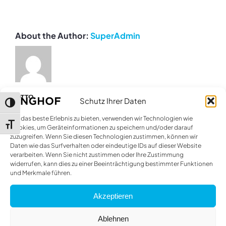
Ort
durchführbar?
About the Author:
SuperAdmin
Schutz Ihrer Daten
Umschalten auf hohe Kontraste
Um das beste Erlebnis zu bieten, verwenden wir Technologien wie
Schrift vergrößern
Cookies, um Geräteinformationen zu speichern und/oder darauf
zuzugreifen. Wenn Sie diesen Technologien zustimmen, können wir
Daten wie das Surfverhalten oder eindeutige IDs auf dieser Website
verarbeiten. Wenn Sie nicht zustimmen oder Ihre Zustimmung
widerrufen, kann dies zu einer Beeinträchtigung bestimmter Funktionen
und Merkmale führen.
Akzeptieren
Ablehnen