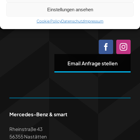
Einstellungen ansehen
Cookie Policy
Datenschutz
Impressum
Mehr als Auto.
Email Anfrage stellen
Mercedes-Benz & smart
Rheinstraße 43
56355 Nastätten