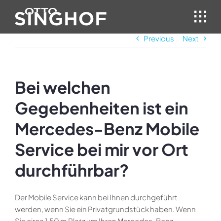
Skip
to
content
Previous
Next
Bei welchen
Gegebenheiten ist ein
Mercedes-Benz Mobile
Service bei mir vor Ort
durchführbar?
Der Mobile Service kann bei Ihnen durchgeführt
werden, wenn Sie ein Privatgrundstück haben. Wenn
Sie circa 1,50 m Platz um Ihren Mercedes-Benz