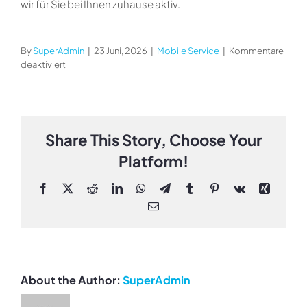
wir für Sie bei Ihnen zuhause aktiv.
By
SuperAdmin
|
23 Juni, 2026
|
Mobile Service
|
Kommentare
für
deaktiviert
Welche
Arbeiten
erledigen
die
Servicemechaniker
Share This Story, Choose Your
mit
Platform!
Mobile
Service?
Facebook
X
Reddit
LinkedIn
WhatsApp
Telegram
Tumblr
Pinterest
Vk
Xing
Email
About the Author:
SuperAdmin