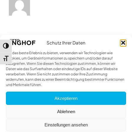
Schutz Ihrer Daten
Umschalten auf hohe Kontraste
Um das beste Erlebnis zu bieten, verwenden wir Technologien wie
Cookies, um Geräteinformationen zu speichern und/oder darauf
Schrift vergrößern
zuzugreifen. Wenn Sie diesen Technologien zustimmen, können wir
Daten wie das Surfverhalten oder eindeutige IDs auf dieser Website
verarbeiten. Wenn Sie nicht zustimmen oder Ihre Zustimmung
widerrufen, kann dies zu einer Beeinträchtigung bestimmter Funktionen
und Merkmale führen.
Akzeptieren
Ablehnen
Mehr als Auto.
Einstellungen ansehen