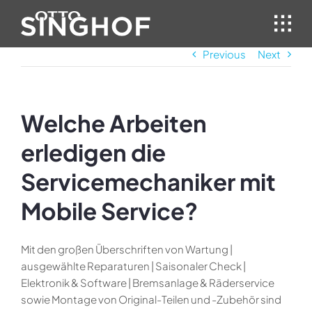
Skip
to
content
Previous
Next
Welche Arbeiten
erledigen die
Servicemechaniker mit
Mobile Service?
Mit den großen Überschriften von Wartung |
ausgewählte Reparaturen | Saisonaler Check |
Elektronik & Software | Bremsanlage & Räderservice
sowie Montage von Original-Teilen und -Zubehör sind