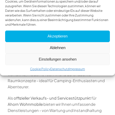
Partner
Cookies, um Geräteinformationen zu speichern und/oder darauf
zuzugreifen. Wenn Sie diesen Technologien zustimmen, können wir
Daten wie das Surfverhalten oder eindeutige IDs auf dieser Website
verarbeiten. Wenn Sie nicht zustimmen oder Ihre Zustimmung
Ihr Ahorn Camp Spezialist –
widerrufen, kann dies zu einer Beeinträchtigung bestimmter Funktionen
und Merkmale führen.
Verkauf & Service für Ahorn
Akzeptieren
Wohnmobile
Ablehnen
Ahorn Camp
steht seit über 30 Jahren für qualitativ
Einstellungen ansehen
hochwertige und komfortable
Wohnmobile
. Die Marke
überzeugt durch ein exzellentes Preis-Leistungs-
Cookie Policy
Datenschutz
Impressum
Verhältnis, moderne Technik und durchdachte
Raumkonzepte – ideal für Camping-Enthusiasten und
Abenteurer.
Als
offizieller Verkaufs- und Servicestützpunkt
für
Ahorn Wohnmobile
bieten wir Ihnen umfassende
Dienstleistungen – von Wartung und Instandhaltung