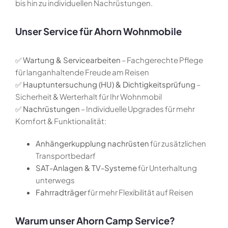
bis hin zu individuellen Nachrüstungen.
Unser Service für Ahorn Wohnmobile
✅
Wartung & Servicearbeiten
– Fachgerechte Pflege
für langanhaltende Freude am Reisen
✅
Hauptuntersuchung (HU) & Dichtigkeitsprüfung
–
Sicherheit & Werterhalt für Ihr Wohnmobil
✅
Nachrüstungen
– Individuelle Upgrades für mehr
Komfort & Funktionalität:
Anhängerkupplung nachrüsten
für zusätzlichen
Transportbedarf
SAT-Anlagen & TV-Systeme
für Unterhaltung
unterwegs
Fahrradträger
für mehr Flexibilität auf Reisen
Warum unser Ahorn Camp Service?