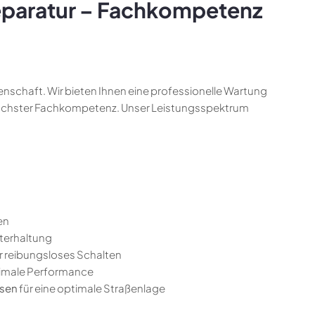
paratur – Fachkompetenz
idenschaft. Wir bieten Ihnen eine professionelle Wartung
höchster Fachkompetenz. Unser Leistungsspektrum
en
rterhaltung
r reibungsloses Schalten
imale Performance
hsen
für eine optimale Straßenlage