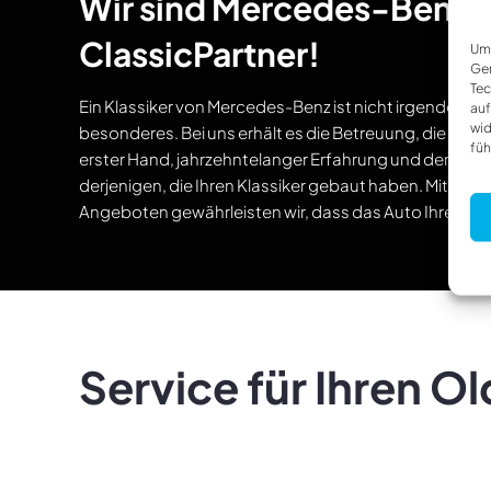
Wir sind Mercedes-Benz
ClassicPartner!
Um 
Ger
Tec
Ein Klassiker von Mercedes-Benz ist nicht irgendein A
auf
wid
besonderes. Bei uns erhält es die Betreuung, die es ver
füh
erster Hand, jahrzehntelanger Erfahrung und der unve
derjenigen, die Ihren Klassiker gebaut haben. Mit indi
Angeboten gewährleisten wir, dass das Auto Ihrer Trä
Service für Ihren O