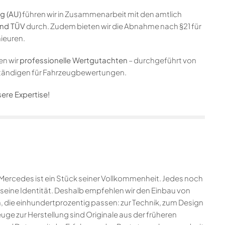
g (AU)
führen wir in Zusammenarbeit mit den amtlich
nd TÜV
durch. Zudem bieten wir die Abnahme nach §21 für
ieuren.
en wir
professionelle Wertgutachten
– durchgeführt von
rständigen für Fahrzeugbewertungen.
ere Expertise!
res Mercedes ist ein Stück seiner Vollkommenheit. Jedes noch
e, seine Identität. Deshalb empfehlen wir den Einbau von
, die einhundertprozentig passen: zur Technik, zum Design
euge zur Herstellung sind Originale aus der früheren