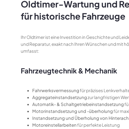
Oldtimer-Wartung und Re
für historische Fahrzeuge
Ihr Oldtimer ist eine Investition in Geschichte und Le
und Reparatur, exakt nach Ihren Wünschen und mit 
umfasst:
Fahrzeugtechnik & Mechanik
Fahrwerksvermessung
für präzises Lenkverhalt
Aggregateinstandsetzung
zur langfristigen We
Automatik- & Schaltgetriebeinstandsetzung
fü
Motorinstandsetzung und -überholung
für max
Instandsetzung und Überholung von Hinterac
Motoreinstellarbeiten
für perfekte Leistung