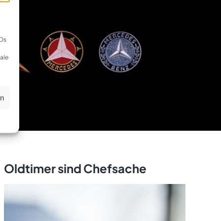
IDs
ale
en
Oldtimer sind Chefsache