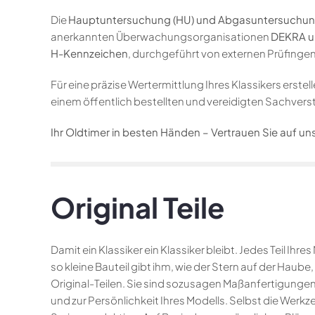
Die
Hauptuntersuchung (HU) und Abgasuntersuchun
anerkannten Überwachungsorganisationen
DEKRA u
H-Kennzeichen
, durchgeführt von externen Prüfingen
Für eine präzise Wertermittlung Ihres Klassikers erstell
einem öffentlich bestellten und vereidigten Sachve
Ihr Oldtimer in besten Händen – Vertrauen Sie auf uns
Original Teile
Damit ein Klassiker ein Klassiker bleibt. Jedes Teil Ih
so kleine Bauteil gibt ihm, wie der Stern auf der Haub
Original-Teilen. Sie sind sozusagen Maßanfertigungen
und zur Persönlichkeit Ihres Modells. Selbst die Werkz