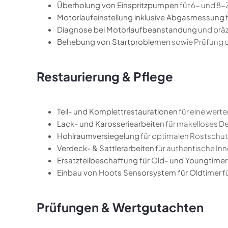
Überholung von Einspritzpumpen
für 6- und 8-Z
Motorlaufeinstellung inklusive Abgasmessung
Diagnose bei Motorlaufbeanstandung
und prä
Behebung von Startproblemen
sowie Prüfung d
Restaurierung & Pflege
Teil- und Komplettrestaurationen
für eine wert
Lack- und Karosseriearbeiten
für makelloses D
Hohlraumversiegelung
für optimalen Rostschut
Verdeck- & Sattlerarbeiten
für authentische I
Ersatzteilbeschaffung für Old- und Youngtimer
Einbau von Hoots Sensorsystem für Oldtimer
f
Prüfungen & Wertgutachten