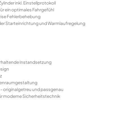
ylinder inkl. Einstellprotokoll
für ein optimales Fahrgefühl
zise Fehlerbehebung
er Starteinrichtung und Warmlaufregelung
erhaltende Instandsetzung
esign
z
nnenraumgestaltung
– originalgetreu und passgenau
ür moderne Sicherheitstechnik