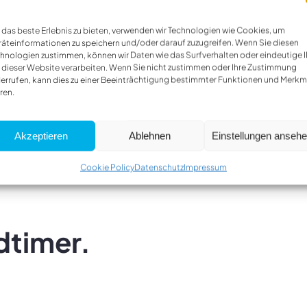
das beste Erlebnis zu bieten, verwenden wir Technologien wie Cookies, um
äteinformationen zu speichern und/oder darauf zuzugreifen. Wenn Sie diesen
hnologien zustimmen, können wir Daten wie das Surfverhalten oder eindeutige 
uto, sondern ein ganz
 dieser Website verarbeiten. Wenn Sie nicht zustimmen oder Ihre Zustimmung
errufen, kann dies zu einer Beeinträchtigung bestimmter Funktionen und Merkm
dient hat: mit Expertise aus
ren.
rgleichlichen Sorgfalt
viduellen Leistungen und
ume ein Traumauto bleibt.
Akzeptieren
Ablehnen
Einstellungen anseh
Cookie Policy
Datenschutz
Impressum
ldtimer.