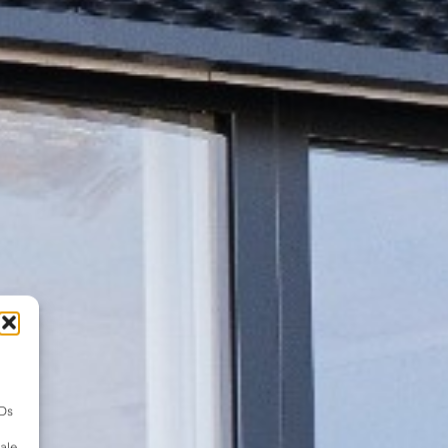
IDs
ale