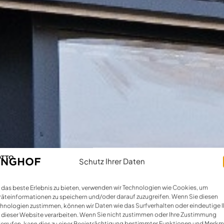
Schutz Ihrer Daten
das beste Erlebnis zu bieten, verwenden wir Technologien wie Cookies, um
äteinformationen zu speichern und/oder darauf zuzugreifen. Wenn Sie diesen
hnologien zustimmen, können wir Daten wie das Surfverhalten oder eindeutige 
 dieser Website verarbeiten. Wenn Sie nicht zustimmen oder Ihre Zustimmung
errufen, kann dies zu einer Beeinträchtigung bestimmter Funktionen und Merkm