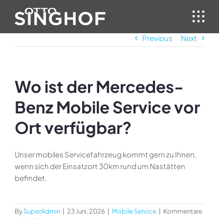
Skip
to
content
Previous
Next
Wo ist der Mercedes-
Benz Mobile Service vor
Ort verfügbar?
Unser mobiles Servicefahrzeug kommt gern zu Ihnen,
wenn sich der Einsatzort 30km rund um Nastätten
befindet.
By
SuperAdmin
|
23 Juni, 2026
|
Mobile Service
|
Kommentare