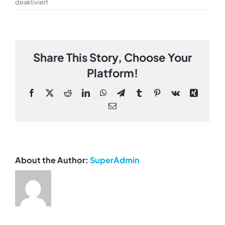
für
deaktiviert
Wo
ist
der
Mercedes-
Benz
Share This Story, Choose Your
Mobile
Platform!
Service
vor
Ort
Facebook
X
Reddit
LinkedIn
WhatsApp
Telegram
Tumblr
Pinterest
Vk
Xing
verfügbar?
Email
About the Author:
SuperAdmin