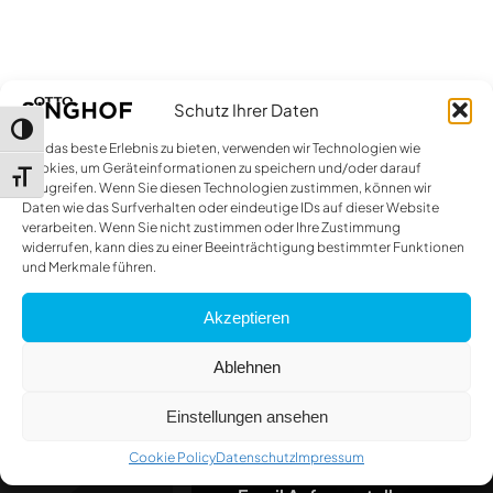
Schutz Ihrer Daten
Umschalten auf hohe Kontraste
Um das beste Erlebnis zu bieten, verwenden wir Technologien wie
Cookies, um Geräteinformationen zu speichern und/oder darauf
Schrift vergrößern
zuzugreifen. Wenn Sie diesen Technologien zustimmen, können wir
Daten wie das Surfverhalten oder eindeutige IDs auf dieser Website
verarbeiten. Wenn Sie nicht zustimmen oder Ihre Zustimmung
widerrufen, kann dies zu einer Beeinträchtigung bestimmter Funktionen
und Merkmale führen.
Akzeptieren
Mehr als Auto.
Ablehnen
Einstellungen ansehen
Cookie Policy
Datenschutz
Impressum