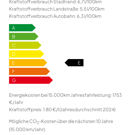
Kraftstoffverbrauch Stadtrand:
6,7 l/100km
Kraftstoffverbrauch Landstraße:
5,5 l/100km
Kraftstoffverbrauch Autobahn:
6,3 l/100km
A
B
C
D
E
E
F
G
Energiekosten bei 15.000km Jahresfahrleistung:
1753
€/Jahr
Kraftstoffpreis:
1.80 €/l (Jahresdurchschnitt 2024)
Mögliche CO
-Kosten über die nächsten 10 Jahre
2
(15.000 km/Jahr):