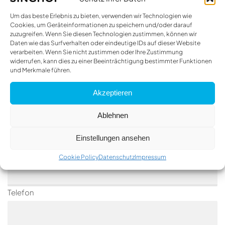
Fahrzeug anfragen
Um das beste Erlebnis zu bieten, verwenden wir Technologien wie
Cookies, um Geräteinformationen zu speichern und/oder darauf
zuzugreifen. Wenn Sie diesen Technologien zustimmen, können wir
Anrede
Daten wie das Surfverhalten oder eindeutige IDs auf dieser Website
verarbeiten. Wenn Sie nicht zustimmen oder Ihre Zustimmung
- Bitte wählen -
widerrufen, kann dies zu einer Beeinträchtigung bestimmter Funktionen
Name *
und Merkmale führen.
Akzeptieren
E-Mail *
Ablehnen
Einstellungen ansehen
Firma
Cookie Policy
Datenschutz
Impressum
Telefon