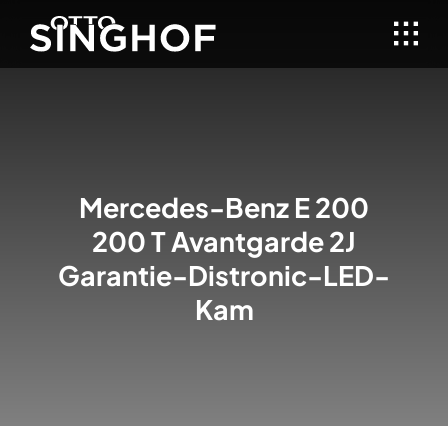
Skip
to
content
Mercedes-Benz
E 200
200 T Avantgarde 2J
Garantie-Distronic-LED-
Kam