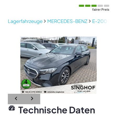
fairer Preis
Lagerfahrzeuge
MERCEDES-BENZ
E-200
Me
Technische Daten