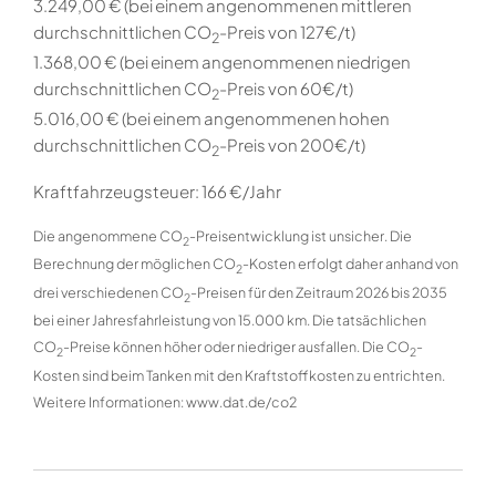
3.249,00 € (bei einem angenommenen mittleren
durchschnittlichen CO
-Preis von 127€/t)
2
1.368,00 € (bei einem angenommenen niedrigen
durchschnittlichen CO
-Preis von 60€/t)
2
5.016,00 € (bei einem angenommenen hohen
durchschnittlichen CO
-Preis von 200€/t)
2
Kraftfahrzeugsteuer:
166 €/Jahr
Die angenommene CO
-Preisentwicklung ist unsicher. Die
2
Berechnung der möglichen CO
-Kosten erfolgt daher anhand von
2
drei verschiedenen CO
-Preisen für den Zeitraum 2026 bis 2035
2
bei einer Jahresfahrleistung von 15.000 km. Die tatsächlichen
CO
-Preise können höher oder niedriger ausfallen. Die CO
-
2
2
Kosten sind beim Tanken mit den Kraftstoffkosten zu entrichten.
Weitere Informationen: www.dat.de/co2