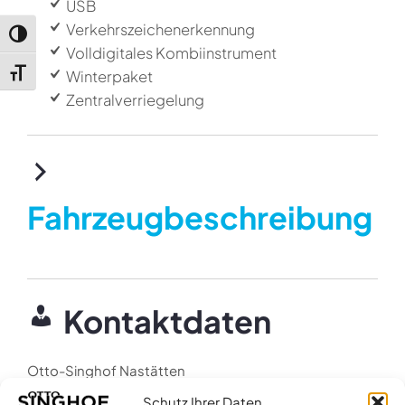
USB
Verkehrszeichenerkennung
Umschalten auf hohe Kontraste
Volldigitales Kombiinstrument
Schrift vergrößern
Winterpaket
Zentralverriegelung
Fahrzeugbeschreibung
Kontaktdaten
Otto-Singhof Nastätten
Schutz Ihrer Daten