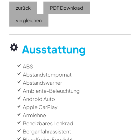
zurück
PDF Download
vergleichen
Ausstattung
ABS
Abstandstempomat
Abstandswarner
Ambiente-Beleuchtung
Android Auto
Apple CarPlay
Armlehne
Beheizbares Lenkrad
Berganfahrassistent
Blendfreies Fernlicht