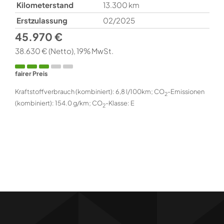
Kilometerstand
13.300 km
Erstzulassung
02/2025
45.970 €
38.630 €
(Netto)
19% MwSt.
fairer Preis
Kraftstoffverbrauch (kombiniert):
6,8 l/100km
;
CO
-Emissionen
2
(kombiniert):
154.0 g/km
;
CO
-Klasse:
E
2