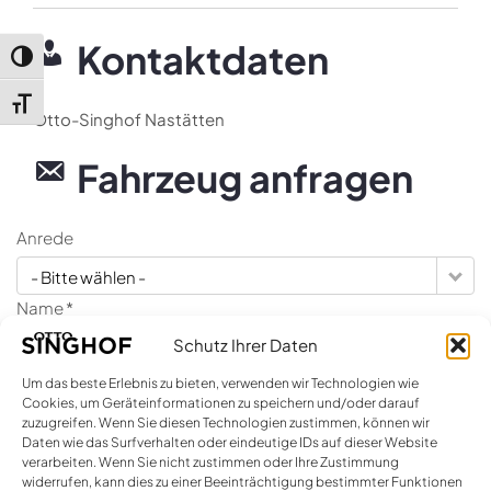
Kontaktdaten
Umschalten auf hohe Kontraste
Schrift vergrößern
Otto-Singhof Nastätten
Fahrzeug anfragen
Anrede
- Bitte wählen -
Name *
Schutz Ihrer Daten
Um das beste Erlebnis zu bieten, verwenden wir Technologien wie
E-Mail *
Cookies, um Geräteinformationen zu speichern und/oder darauf
zuzugreifen. Wenn Sie diesen Technologien zustimmen, können wir
Daten wie das Surfverhalten oder eindeutige IDs auf dieser Website
verarbeiten. Wenn Sie nicht zustimmen oder Ihre Zustimmung
widerrufen, kann dies zu einer Beeinträchtigung bestimmter Funktionen
Firma