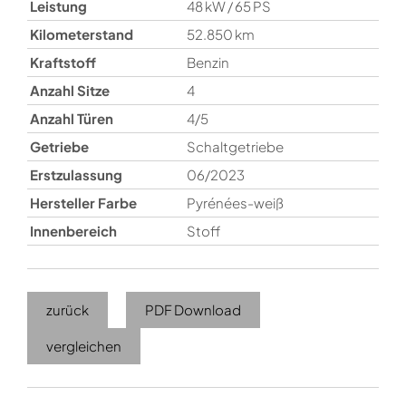
Leistung
48 kW / 65 PS
Kilometerstand
52.850 km
Kraftstoff
Benzin
Anzahl Sitze
4
Anzahl Türen
4/5
Getriebe
Schaltgetriebe
Erstzulassung
06/2023
Hersteller Farbe
Pyrénées-weiß
Innenbereich
Stoff
zurück
PDF Download
vergleichen