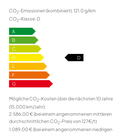
CO
-Emissionen (kombiniert):
121.0 g/km
2
CO
-Klasse:
D
2
A
B
C
D
D
E
F
G
Mögliche CO
-Kosten über die nächsten 10 Jahre
2
(15.000 km/Jahr):
2.586,00 € (bei einem angenommenen mittleren
durchschnittlichen CO
-Preis von 127€/t)
2
1.089,00 € (bei einem angenommenen niedrigen