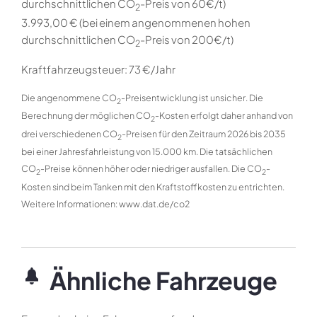
durchschnittlichen CO
-Preis von 60€/t)
2
3.993,00 € (bei einem angenommenen hohen
durchschnittlichen CO
-Preis von 200€/t)
2
Kraftfahrzeugsteuer:
73 €/Jahr
Die angenommene CO
-Preisentwicklung ist unsicher. Die
2
Berechnung der möglichen CO
-Kosten erfolgt daher anhand von
2
drei verschiedenen CO
-Preisen für den Zeitraum 2026 bis 2035
2
bei einer Jahresfahrleistung von 15.000 km. Die tatsächlichen
CO
-Preise können höher oder niedriger ausfallen. Die CO
-
2
2
Kosten sind beim Tanken mit den Kraftstoffkosten zu entrichten.
Weitere Informationen: www.dat.de/co2
Ähnliche Fahrzeuge