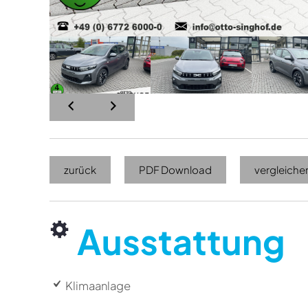
zurück
PDF Download
vergleiche
Ausstattung
Klimaanlage