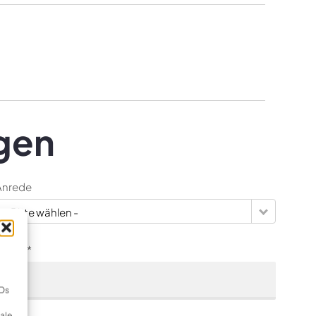
gen
Anrede
- Bitte wählen -
-Mail *
IDs
ale