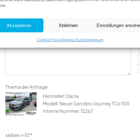
Firma
ren.
Akzeptieren
Ablehnen
Einstellungen anseh
Nachricht
I
Cookie Policy
Datenschutz
Impressum
Thema der Anfrage
Hersteller: Dacia
Modell: Neuer Sandero Journey TCe 100
Interne Nummer: 12267
sieben + 10 *