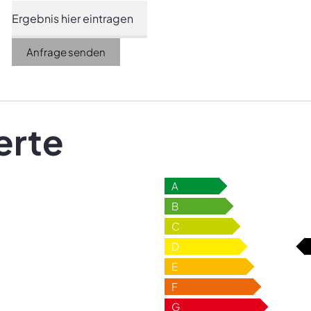
Anfrage senden
erte
A
B
C
D
E
F
G