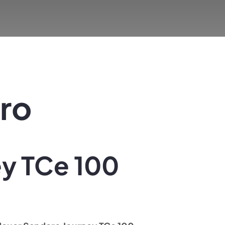
ro
y TCe 100