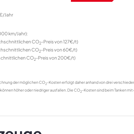
 €/Jahr
.000 km/Jahr):
chschnittlichen CO
-Preis von 127€/t)
2
hschnittlichen CO
-Preis von 60€/t)
2
chnittlichen CO
-Preis von 200€/t)
2
rechnung der möglichen CO
-Kosten erfolgt daher anhand von drei verschied
2
 können höher oder niedriger ausfallen. Die CO
-Kosten sind beim Tanken mit 
2
rzeuge