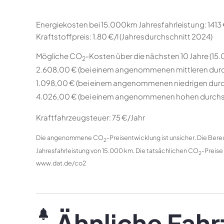
Energiekosten bei 15.000km Jahresfahrleistung:
1413
Kraftstoffpreis:
1.80 €/l (Jahresdurchschnitt 2024)
Mögliche CO
-Kosten über die nächsten 10 Jahre (15
2
2.608,00 € (bei einem angenommenen mittleren dur
1.098,00 € (bei einem angenommenen niedrigen durc
4.026,00 € (bei einem angenommenen hohen durchs
Kraftfahrzeugsteuer:
75 €/Jahr
Die angenommene CO
-Preisentwicklung ist unsicher. Die Be
2
Jahresfahrleistung von 15.000 km. Die tatsächlichen CO
-Preise
2
www.dat.de/co2
Ähnliche Fah