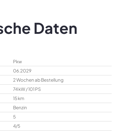
sche Daten
Pkw
06.2029
2 Wochen ab Bestellung
74 kW / 101 PS
15 km
Benzin
5
4/5