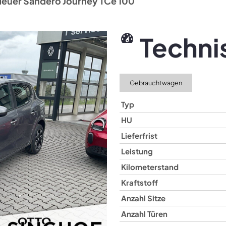
Neuer Sandero Journey TCe 100
Techni
Gebrauchtwagen
Typ
HU
Lieferfrist
Leistung
Kilometerstand
Kraftstoff
Anzahl Sitze
Anzahl Türen