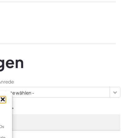
gen
Anrede
- Bitte wählen -
-Mail *
IDs
ale