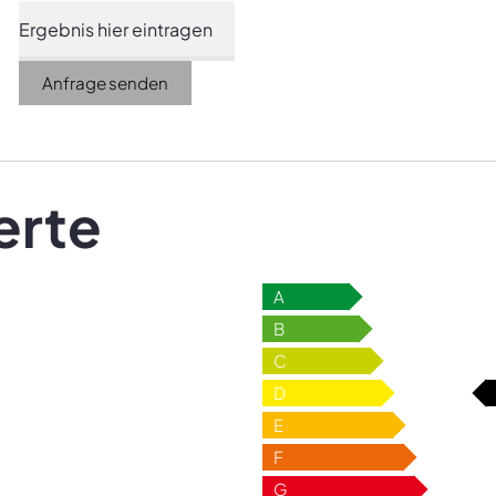
Anfrage senden
erte
A
B
C
D
E
F
G