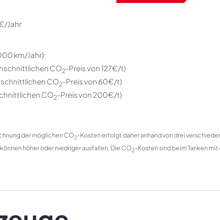
 €/Jahr
.000 km/Jahr):
hschnittlichen CO
-Preis von 127€/t)
2
schnittlichen CO
-Preis von 60€/t)
2
hnittlichen CO
-Preis von 200€/t)
2
rechnung der möglichen CO
-Kosten erfolgt daher anhand von drei verschied
2
 können höher oder niedriger ausfallen. Die CO
-Kosten sind beim Tanken mit 
2
rzeuge