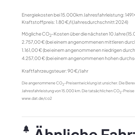
Energiekosten bei 15.000km Jahresfahrleistung:
1491
Kraftstoffpreis:
1.80 €/l (Jahresdurchschnitt 2024)
Mögliche CO
-Kosten über die nächsten 10 Jahre (15
2
2.757,00 € (bei einem angenommenen mittleren durc
1.161,00 € (bei einem angenommenen niedrigen durch
4.257,00 € (bei einem angenommenen hohen durchsc
Kraftfahrzeugsteuer:
90 €/Jahr
Die angenommene CO
-Preisentwicklung ist unsicher. Die Be
2
Jahresfahrleistung von 15.000 km. Die tatsächlichen CO
-Preise
2
www.dat.de/co2
Ähnliche Fah