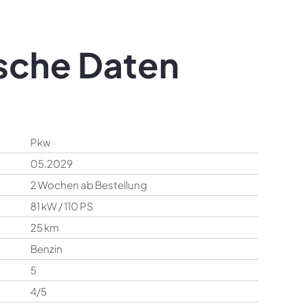
sche Daten
Pkw
05.2029
2 Wochen ab Bestellung
81 kW / 110 PS
25 km
Benzin
5
4/5