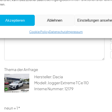
Firma
ren.
Akzeptieren
Ablehnen
Einstellungen anseh
Nachricht
I
Cookie Policy
Datenschutz
Impressum
Thema der Anfrage
Hersteller: Dacia
Modell: Jogger Extreme TCe 110
Interne Nummer: 12179
neun + 1 *