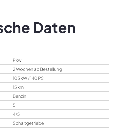
sche Daten
Pkw
2 Wochen ab Bestellung
103 kW / 140 PS
15 km
Benzin
5
4/5
Schaltgetriebe