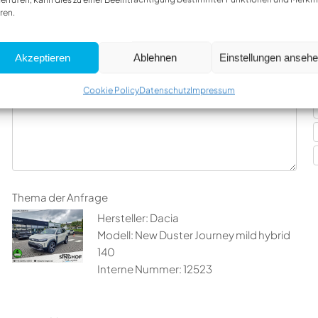
Firma
ren.
Akzeptieren
Ablehnen
Einstellungen anseh
Nachricht
I
Cookie Policy
Datenschutz
Impressum
Thema der Anfrage
Hersteller: Dacia
Modell: New Duster Journey mild hybrid
140
Interne Nummer: 12523