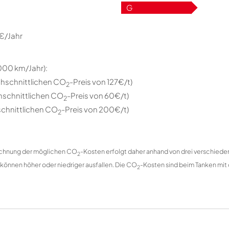
G
 €/Jahr
.000 km/Jahr):
hschnittlichen CO
-Preis von 127€/t)
2
hschnittlichen CO
-Preis von 60€/t)
2
chnittlichen CO
-Preis von 200€/t)
2
rechnung der möglichen CO
-Kosten erfolgt daher anhand von drei verschied
2
 können höher oder niedriger ausfallen. Die CO
-Kosten sind beim Tanken mit 
2