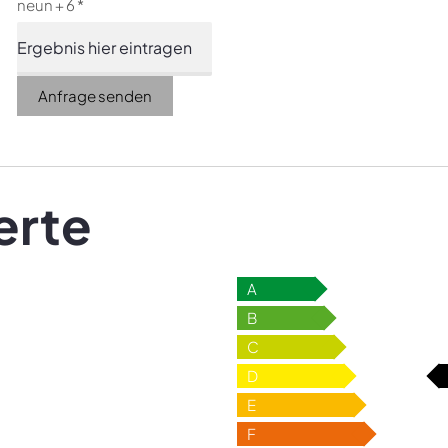
neun + 6 *
Anfrage senden
erte
A
B
C
D
E
F