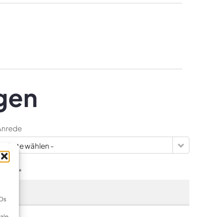
gen
Anrede
- Bitte wählen -
-Mail *
IDs
ale