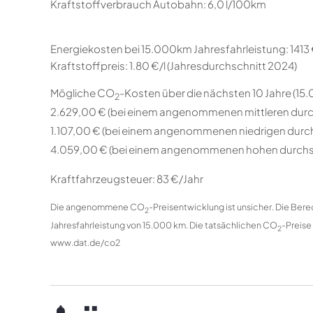
Kraftstoffverbrauch Autobahn:
6,0 l/100km
Energiekosten bei 15.000km Jahresfahrleistung:
1413
Kraftstoffpreis:
1.80 €/l (Jahresdurchschnitt 2024)
Mögliche CO
-Kosten über die nächsten 10 Jahre (15
2
2.629,00 € (bei einem angenommenen mittleren durc
1.107,00 € (bei einem angenommenen niedrigen durc
4.059,00 € (bei einem angenommenen hohen durchs
Kraftfahrzeugsteuer:
83 €/Jahr
Die angenommene CO
-Preisentwicklung ist unsicher. Die Be
2
Jahresfahrleistung von 15.000 km. Die tatsächlichen CO
-Preise
2
www.dat.de/co2