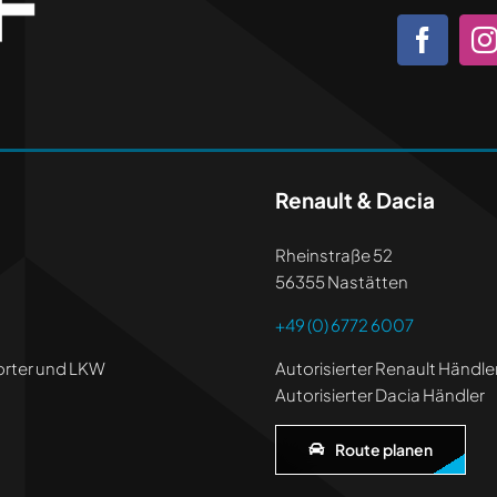
Renault & Dacia
Rheinstraße 52
56355 Nastätten
+49 (0) 6772 6007
orter und LKW
Autorisierter Renault Händle
Autorisierter Dacia Händler
Route planen