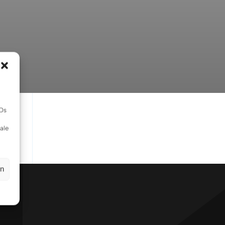
IDs
ale
en