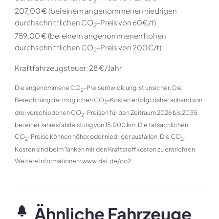
207,00 € (bei einem angenommenen niedrigen
durchschnittlichen CO
-Preis von 60€/t)
2
759,00 € (bei einem angenommenen hohen
durchschnittlichen CO
-Preis von 200€/t)
2
Kraftfahrzeugsteuer:
28 €/Jahr
Die angenommene CO
-Preisentwicklung ist unsicher. Die
2
Berechnung der möglichen CO
-Kosten erfolgt daher anhand von
2
drei verschiedenen CO
-Preisen für den Zeitraum 2026 bis 2035
2
bei einer Jahresfahrleistung von 15.000 km. Die tatsächlichen
CO
-Preise können höher oder niedriger ausfallen. Die CO
-
2
2
Kosten sind beim Tanken mit den Kraftstoffkosten zu entrichten.
Weitere Informationen: www.dat.de/co2
Ähnliche Fahrzeuge