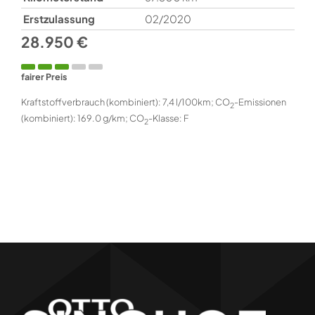
Erstzulassung
02/2020
28.950 €
fairer Preis
Kraftstoffverbrauch (kombiniert):
7,4 l/100km
;
CO
-Emissionen
2
(kombiniert):
169.0 g/km
;
CO
-Klasse:
F
2