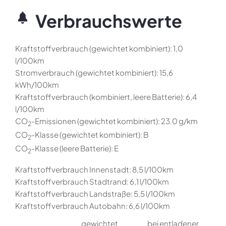
Verbrauchswerte
Kraftstoffverbrauch (gewichtet kombiniert):
1,0
l/100km
Stromverbrauch (gewichtet kombiniert):
15,6
kWh/100km
Kraftstoffverbrauch (kombiniert, leere Batterie):
6,4
l/100km
CO
-Emissionen (gewichtet kombiniert):
23.0 g/km
2
CO
-Klasse (gewichtet kombiniert):
B
2
CO
-Klasse (leere Batterie):
E
2
Kraftstoffverbrauch Innenstadt:
8,5 l/100km
Kraftstoffverbrauch Stadtrand:
6,1 l/100km
Kraftstoffverbrauch Landstraße:
5,5 l/100km
Kraftstoffverbrauch Autobahn:
6,6 l/100km
gewichtet
bei entladener