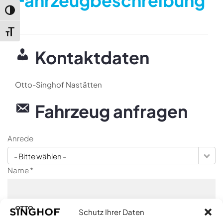
Fahrzeugbeschreibung
Umschalten auf hohe Kontraste
Schrift vergrößern
Kontaktdaten
Otto-Singhof Nastätten
Fahrzeug anfragen
Anrede
- Bitte wählen -
Name *
E-Mail *
Schutz Ihrer Daten