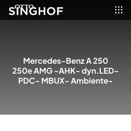
Skip
to
content
Mercedes-Benz
A 250
250e AMG -AHK- dyn.LED-
PDC- MBUX- Ambiente-