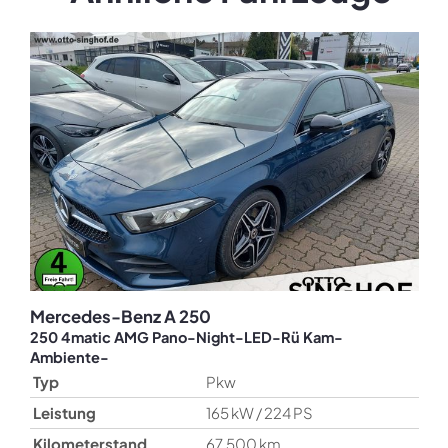
Mercedes-Benz
A 250
250 4matic AMG Pano-Night-LED-Rü Kam-
Ambiente-
Typ
Pkw
Leistung
165 kW / 224 PS
Kilometerstand
67.500 km