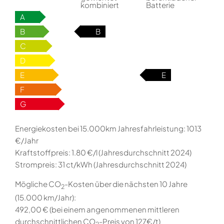
kombiniert
Batterie
A
B
B
C
D
E
E
F
G
Energiekosten bei 15.000km Jahresfahrleistung:
1013
€/Jahr
Kraftstoffpreis:
1.80 €/l (Jahresdurchschnitt 2024)
Strompreis:
31 ct/kWh (Jahresdurchschnitt 2024)
Mögliche CO
-Kosten über die nächsten 10 Jahre
2
(15.000 km/Jahr):
492,00 € (bei einem angenommenen mittleren
durchschnittlichen CO
-Preis von 127€/t)
2